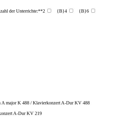
zahl der Unterrichte:**2
{B}4
{B}6
A major K 488 / Klavierkonzert A-Dur KV 488
konzert A-Dur KV 219