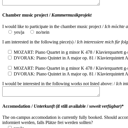
Chamber music project /
Kammermusikprojekt
I would like to participate in the chamber music project /
Ich möchte 
yes/ja
no/nein
I am interested in the following piece(s) /
Ich interessiere mich für fo
MOZART: Piano Quartet in g minor K 478 / Klavierquartett g
DVORAK: Piano Quintet in A major op. 81 / Klavierquintett 
MOZART: Piano Quartet in g minor K 478 / Klavierquartett g
DVORAK: Piano Quintet in A major op. 81 / Klavierquintett 
I would be interested in the following works not listed above: /
Ich in
Accomodation /
Unterkunft
(if still available /
soweit verfügbar
)*
The on-campus accomodation is currently fully booked. Should accom
informiert werden, falls Plätze frei werden sollten?