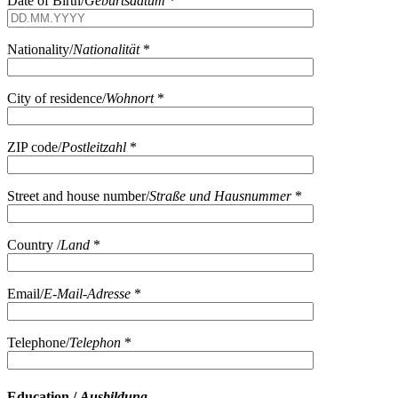
Date of Birth/
Geburtsdatum
*
Nationality/
Nationalität
*
City of residence/
Wohnort
*
ZIP code/
Postleitzahl
*
Street and house number/
Straße und Hausnummer
*
Country /
Land
*
Email/
E-Mail-Adresse
*
Telephone/
Telephon
*
Education /
Ausbildung