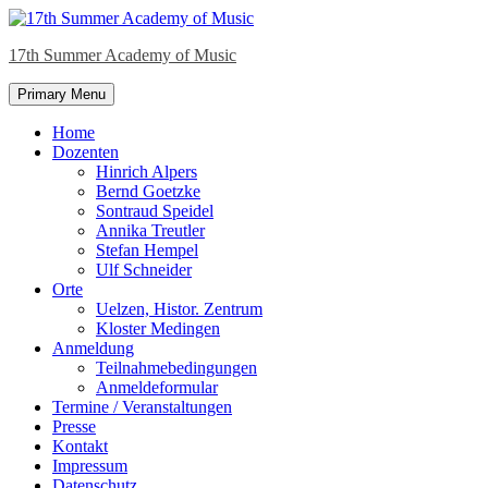
Skip
to
17th Summer Academy of Music
content
Primary Menu
Home
Dozenten
Hinrich Alpers
Bernd Goetzke
Sontraud Speidel
Annika Treutler
Stefan Hempel
Ulf Schneider
Orte
Uelzen, Histor. Zentrum
Kloster Medingen
Anmeldung
Teilnahmebedingungen
Anmeldeformular
Termine / Veranstaltungen
Presse
Kontakt
Impressum
Datenschutz