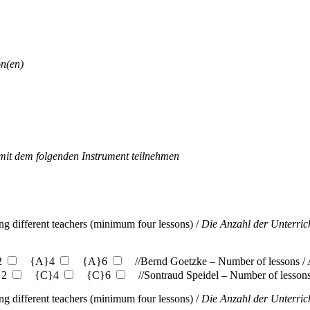
on(en)
mit dem folgenden Instrument teilnehmen
ng different teachers (minimum four lessons) /
Die Anzahl der Unterrich
2
{A}4
{A}6
//Bernd Goetzke – Number of lessons / 
 2
{C}4
{C}6
//Sontraud Speidel – Number of lessons
ng different teachers (minimum four lessons) /
Die Anzahl der Unterrich