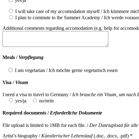
yes/ja
I will take care of my accomodation myself / Ich kümmere mic
I plan to commute to the Summer Academy / Ich werde voraus
Additional comments regarding accomodation (e.g. help for accomoda
Meals /
Verpflegung
I am vegetarian / Ich möchte gerne vegetarisch essen
Visa /
Visum
I need a visa to travel to Germany /
Ich brauche ein Visum, um nach D
yes/ja
no/nein
Required documents /
Erforderliche Dokumente
File upload is limited to 1MB for each file. /
Der Dateiupload für alle
Artist’s biography /
Künstlerischer Lebenslauf
(.doc, .docx, .pdf) *