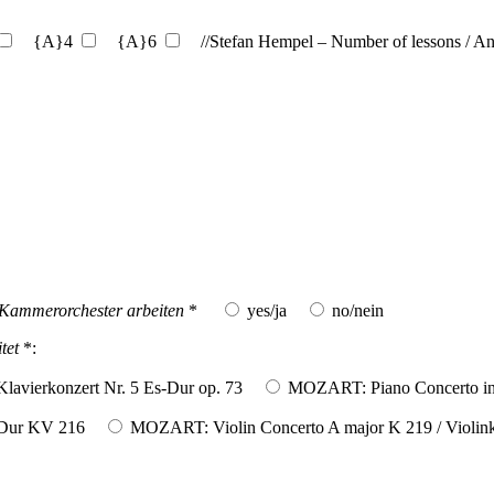
{A}4
{A}6
//Stefan Hempel – Number of lessons / An
 Kammerorchester arbeiten
*
yes/ja
no/nein
tet
*:
lavierkonzert Nr. 5 Es-Dur op. 73
MOZART: Piano Concerto in 
-Dur KV 216
MOZART: Violin Concerto A major K 219 / Violin